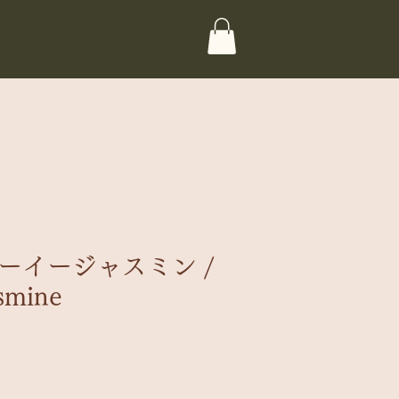
スノーイージャスミン /
smine