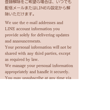
登録解除をご希望の場合は、いつでも
配信メールまたはLINEの設定から解
除いただけます。
We use the e-mail addresses and
LINE account information you
provide solely for delivering updates
and announcements.
Your personal information will not be
shared with any third parties, except
as required by law.
We manage your personal information
appropriately and handle it securely.
You may unsubscribe at any time via
the e-mails you receive or through
your LINE settings.
​プライバシーポリシー